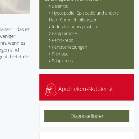
Balanitis
Hypospadie, Epispadie und andere
Harnröhrenfehlbildungen
Induratio penis plastica
alten – das ist
Paraphimose
 weniger
Peniskrebs
ann, wenn es
Penisverletzungen
ungen sind
Phimose
ht, bietet die
Priapismus
Apotheken-Notdienst
Diagnosefinder