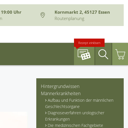
 19:00 Uhr
Kornmarkt 2, 45127 Essen
en
Routenplanung
Rezept einlösen
Suche
Hintergrundwissen
Männerkrankheiten
Aufbau und Funktion der männlichen
Geschlechtsorgane
Diagnoseverfahren urologischer
Erkrankungen
Die medizinischen Fachgebiete