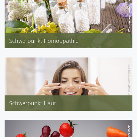
Schwerpunkt Homöopathie
Homöopathie, Biochemie/Schüssler-Salze
Kosmetik, Reise-Impfberatung
Schwerpunkt Haut
Roche-Posay, Vichy, CeRaVe
Eucerin, Louis Widmer, bepanthol
NUXE, Lierac