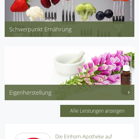
Schwerpunkt Ernährung
Akne, Cholesterin
Diabetes
Neurodermitis, Schwangerschaft
Senioren, Stillzeit
Eigenherstellung
Individualrezepturen(Salben, Kapseln, Zäpfchen)
Teemischungen
Alle Leistungen anzeigen
Die Einhorn-Apotheke auf